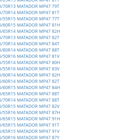
5/70R13 MATADOR MP47 79T
5/70R14 MATADOR MP47 81T
5/55R15 MATADOR MP47 77T
5/60R15 MATADOR MP47 81H
5/65R14 MATADOR MP47 82H
5/70R13 MATADOR MP47 82T
5/70R14 MATADOR MP47 84T
5/80R14 MATADOR MP47 88T
5/50R16 MATADOR MP47 81V
5/55R14 MATADOR MP47 80H
5/55R16 MATADOR MP47 83V
5/60R14 MATADOR MP47 82H
5/60R14 MATADOR MP47 82T
5/60R15 MATADOR MP47 84H
5/65R15 MATADOR MP47 88T
5/70R14 MATADOR MP47 88T
5/50R15 MATADOR MP47 82V
5/55R16 MATADOR MP47 87H
5/65R15 MATADOR MP47 91H
5/65R15 MATADOR MP47 91T
5/65R15 MATADOR MP47 91V
5/50R16 MATADOR MP47 87Y