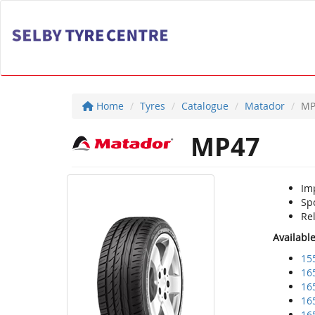
Home
Tyres
Catalogue
Matador
MP
MP47
Im
Sp
Re
Availabl
15
16
16
16
16