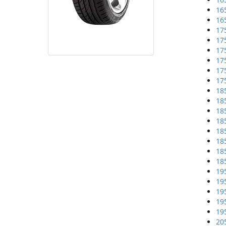
16
16
17
17
17
17
17
17
18
18
18
18
18
18
18
18
19
19
19
19
19
20